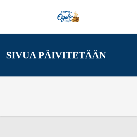
Siirry
suoraan
sisältöön
SIVUA PÄIVITETÄÄN